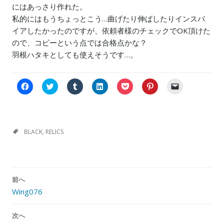
にはあっさり作れた。
私的にはもうちょっとこう…曲げたり伸ばしたりインスパ
イアしたかったのですが、依頼者様のチェックでOK頂けた
ので、コピーという点では合格点かな？
羽根ハタキとしても使えそうです…。
F
C
ク
ク
ク
ク
ク
a
l
リ
リ
リ
リ
リ
c
i
ッ
ッ
ッ
ッ
ッ
e
c
ク
ク
ク
ク
ク
b
k
し
し
し
し
し
o
t
て
て
て
て
て
o
o
T
L
P
P
友
k
s
u
i
o
i
達
BLACK
,
RELICS
で
h
m
n
c
n
に
共
a
b
k
k
t
メ
有
r
l
e
e
e
ー
す
e
r
d
t
r
ル
る
o
で
I
で
e
で
に
n
共
n
シ
s
リ
投
は
T
有
で
ェ
t
ン
前へ
稿
ク
w
(
共
ア
で
ク
リ
i
新
有
(
共
を
Wing076
ナ
ッ
t
し
(
新
有
送
ク
t
い
新
し
(
信
ビ
し
e
ウ
し
い
新
(
て
r
ィ
い
ウ
し
新
次へ
ゲ
く
(
ン
ウ
ィ
い
し