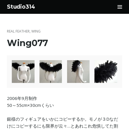
サ
Studio314
イ
コ
ド
ン
バ
テ
ー
REAL FEATHER
,
WING
ン
切
Wing077
ツ
り
へ
替
ス
え
キ
ッ
プ
2006年9月制作
50～55cm×30cmくらい
銀様のフィギュアをいかにコピーするか。モノが３Dなだ
けにコピーするにも限界が云々…とあれこれ危惧してた割