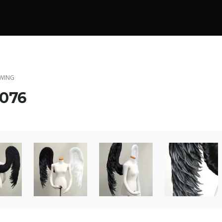
WING
076