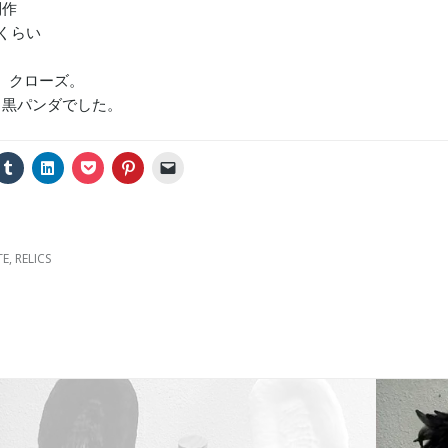
制作
mくらい
ス、クローズ。
白黒パンダでした。
ク
ク
ク
ク
ク
リ
リ
リ
リ
リ
ッ
ッ
ッ
ッ
ッ
ク
ク
ク
ク
ク
し
し
し
し
し
て
て
て
て
て
T
L
P
P
友
u
i
o
i
達
TE
,
RELICS
m
n
c
n
に
b
k
k
t
メ
l
e
e
e
ー
r
d
t
r
ル
で
I
で
e
で
共
n
シ
s
リ
有
で
ェ
t
ン
(
共
ア
で
ク
新
有
(
共
を
し
(
新
有
送
い
新
し
(
信
ウ
し
い
新
(
ィ
い
ウ
し
新
ン
ウ
ィ
い
し