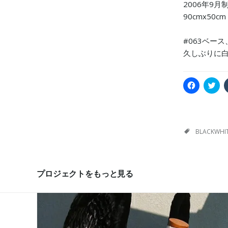
2006年9月
90cmx50c
#063ベー
久しぶりに
F
C
a
l
c
i
e
c
b
k
o
t
o
o
k
s
BLACKWHI
で
h
共
a
有
r
す
e
る
o
に
n
プロジェクトをもっと見る
は
T
ク
w
リ
i
ッ
t
ク
t
し
e
て
r
く
(