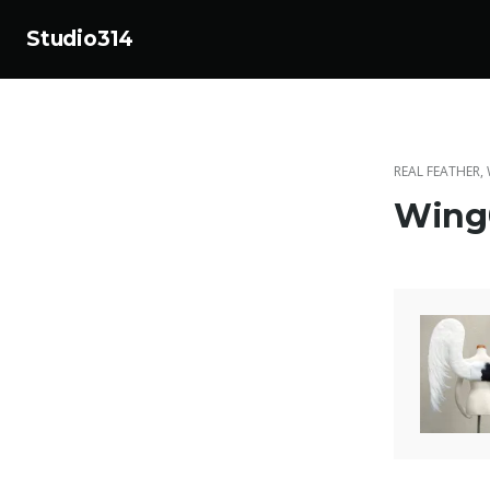
Studio314
コ
ン
テ
ン
REAL FEATHER
,
ツ
Wing
へ
ス
キ
ッ
プ