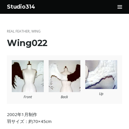
サ
Studio314
イ
コ
ド
ン
バ
テ
ー
REAL FEATHER
,
WING
ン
切
Wing022
ツ
り
へ
替
ス
え
キ
ッ
プ
Up
Front
Back
2002年1月制作
羽サイズ：約70×45cm