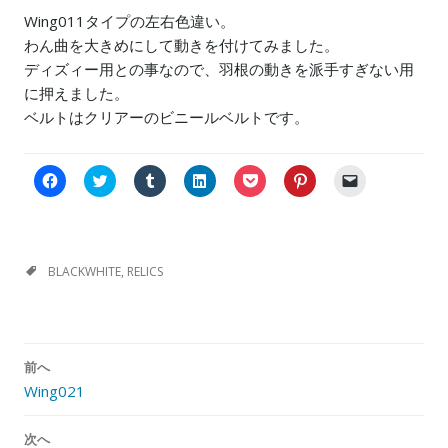
Wing011タイプの左右色違い。
わん曲を大きめにして動きを付けてみました。
ディズィー用との事なので、羽根の動きを派手すぎない用
に押えました。
ベルトはクリアーのビニールベルトです。
F
C
ク
ク
ク
ク
ク
a
l
リ
リ
リ
リ
リ
c
i
ッ
ッ
ッ
ッ
ッ
e
c
ク
ク
ク
ク
ク
b
k
し
し
し
し
し
o
t
て
て
て
て
て
o
o
T
L
P
P
友
k
s
u
i
o
i
達
BLACKWHITE
,
RELICS
で
h
m
n
c
n
に
共
a
b
k
k
t
メ
有
r
l
e
e
e
ー
す
e
r
d
t
r
ル
る
o
で
I
で
e
で
に
n
共
n
シ
s
リ
投
は
T
有
で
ェ
t
ン
前へ
稿
ク
w
(
共
ア
で
ク
リ
i
新
有
(
共
を
Wing021
ナ
ッ
t
し
(
新
有
送
ク
t
い
新
し
(
信
ビ
し
e
ウ
し
い
新
(
て
r
ィ
い
ウ
し
新
次へ