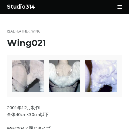
サ
Studio314
イ
コ
ド
ン
バ
テ
ー
REAL FEATHER
,
WING
ン
切
Wing021
ツ
り
へ
替
ス
え
キ
ッ
プ
2001年12月制作
全体40cm×30cm以下
Wing004と同じタイプ。