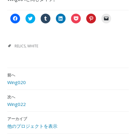
F
C
ク
ク
ク
ク
ク
a
l
リ
リ
リ
リ
リ
c
i
ッ
ッ
ッ
ッ
ッ
e
c
ク
ク
ク
ク
ク
b
k
し
し
し
し
し
o
t
て
て
て
て
て
o
o
T
L
P
P
友
k
s
u
i
o
i
達
RELICS
,
WHITE
で
h
m
n
c
n
に
共
a
b
k
k
t
メ
有
r
l
e
e
e
ー
す
e
r
d
t
r
ル
る
o
で
I
で
e
で
に
n
共
n
シ
s
リ
投
は
T
有
で
ェ
t
ン
前へ
稿
ク
w
(
共
ア
で
ク
リ
i
新
有
(
共
を
Wing020
ナ
ッ
t
し
(
新
有
送
ク
t
い
新
し
(
信
ビ
し
e
ウ
し
い
新
(
て
r
ィ
い
ウ
し
新
次へ
ゲ
く
(
ン
ウ
ィ
い
し
Wing022
だ
新
ド
ィ
ン
ウ
い
ー
さ
し
ウ
ン
ド
ィ
ウ
い
い
で
ド
ウ
ン
ィ
シ
(
ウ
開
ウ
で
ド
ン
アーカイブ
新
ィ
き
で
開
ウ
ド
ョ
し
ン
ま
開
き
で
ウ
他のプロジェクトを表示
ン
い
ド
す
き
ま
開
で
ウ
ウ
)
ま
す
き
開
ィ
で
す
)
ま
き