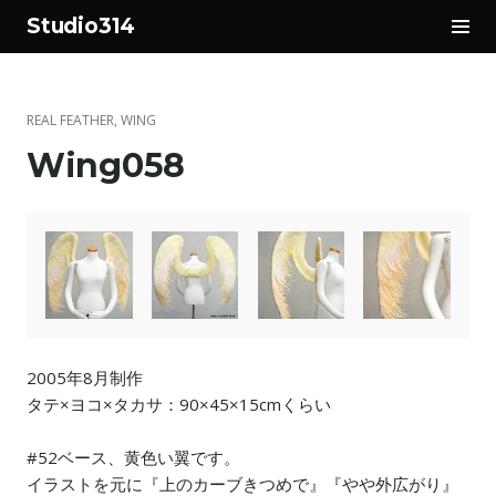
サ
Studio314
イ
コ
ド
ン
バ
テ
ー
REAL FEATHER
,
WING
ン
切
Wing058
ツ
り
へ
替
ス
え
キ
ッ
プ
2005年8月制作
タテ×ヨコ×タカサ：90×45×15cmくらい
#52ベース、黄色い翼です。
イラストを元に『上のカーブきつめで』『やや外広がり』