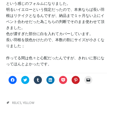
という感じのフォルムになりました。
明るいイエローという指定だったので、本来ならば長い羽
根はリテイクとなるんですが、納品まで１ヶ月ない上にイ
ベント合わせだった為こちらの判断でそのまま使わせて頂
きました。
色が濃すぎた部分に白を入れてカバーしています。
長い羽根を脱色かけたので、本数の割にサイズが小さくな
りました；
作ってる間は色々と心配だったんですが、きれいに形にな
ってほんとよかったです。
F
C
ク
ク
ク
ク
ク
a
l
リ
リ
リ
リ
リ
c
i
ッ
ッ
ッ
ッ
ッ
e
c
ク
ク
ク
ク
ク
b
k
し
し
し
し
し
o
t
て
て
て
て
て
o
o
T
L
P
P
友
k
s
u
i
o
i
達
RELICS
,
YELLOW
で
h
m
n
c
n
に
共
a
b
k
k
t
メ
有
r
l
e
e
e
ー