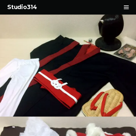
サ
Studio314
イ
コ
ド
ン
バ
テ
ー
ン
切
ツ
り
へ
替
ス
え
キ
ッ
プ