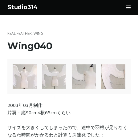
サ
Studio314
イ
コ
ド
ン
バ
テ
ー
REAL FEATHER
,
WING
ン
切
Wing040
ツ
り
へ
替
ス
え
キ
ッ
プ
2003年03月制作
片翼：縦90cm×横65cmくらい
サイズを大きくしてしまったので、途中で羽根が足りなく
なるわ時間がかかるわと計算ミス連発でした；