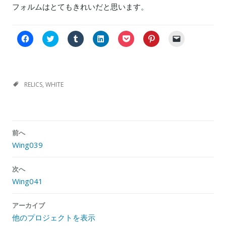
フォルムはとてもきれいだと思います。
F
C
ク
ク
ク
ク
ク
a
l
リ
リ
リ
リ
リ
c
i
ッ
ッ
ッ
ッ
ッ
e
c
ク
ク
ク
ク
ク
b
k
し
し
し
し
し
o
t
て
て
て
て
て
o
o
T
L
P
P
友
k
s
u
i
o
i
達
RELICS
,
WHITE
で
h
m
n
c
n
に
共
a
b
k
k
t
メ
有
r
l
e
e
e
ー
す
e
r
d
t
r
ル
る
o
で
I
で
e
で
に
n
共
n
シ
s
リ
投
は
T
有
で
ェ
t
ン
前へ
稿
ク
w
(
共
ア
で
ク
リ
i
新
有
(
共
を
Wing039
ナ
ッ
t
し
(
新
有
送
ク
t
い
新
し
(
信
ビ
し
e
ウ
し
い
新
(
て
r
ィ
い
ウ
し
新
次へ
ゲ
く
(
ン
ウ
ィ
い
し
Wing041
だ
新
ド
ィ
ン
ウ
い
ー
さ
し
ウ
ン
ド
ィ
ウ
い
い
で
ド
ウ
ン
ィ
シ
(
ウ
開
ウ
で
ド
ン
アーカイブ
新
ィ
き
で
開
ウ
ド
ョ
し
ン
ま
開
き
で
ウ
他のプロジェクトを表示
ン
い
ド
す
き
ま
開
で