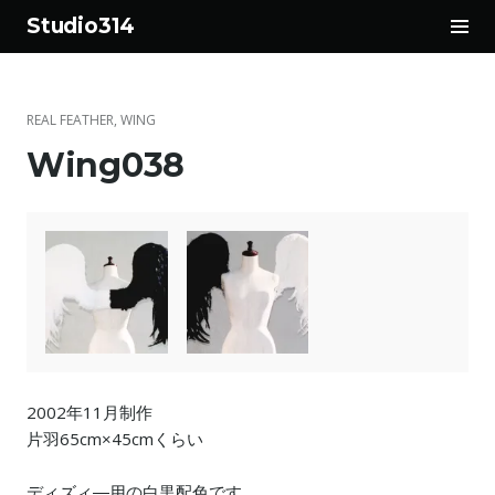
サ
Studio314
イ
コ
ド
ン
バ
テ
ー
REAL FEATHER
,
WING
ン
切
Wing038
ツ
り
へ
替
ス
え
キ
ッ
プ
2002年11月制作
片羽65cm×45cmくらい
ディズィ―用の白黒配色です。