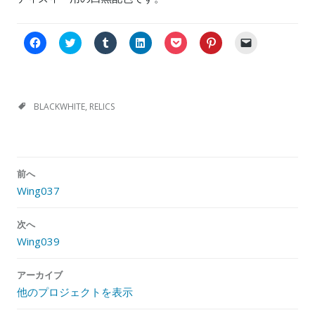
F
C
ク
ク
ク
ク
ク
a
l
リ
リ
リ
リ
リ
c
i
ッ
ッ
ッ
ッ
ッ
e
c
ク
ク
ク
ク
ク
b
k
し
し
し
し
し
o
t
て
て
て
て
て
o
o
T
L
P
P
友
k
s
u
i
o
i
達
BLACKWHITE
,
RELICS
で
h
m
n
c
n
に
共
a
b
k
k
t
メ
有
r
l
e
e
e
ー
す
e
r
d
t
r
ル
る
o
で
I
で
e
で
に
n
共
n
シ
s
リ
投
は
T
有
で
ェ
t
ン
前へ
稿
ク
w
(
共
ア
で
ク
リ
i
新
有
(
共
を
Wing037
ナ
ッ
t
し
(
新
有
送
ク
t
い
新
し
(
信
ビ
し
e
ウ
し
い
新
(
て
r
ィ
い
ウ
し
新
次へ
ゲ
く
(
ン
ウ
ィ
い
し
Wing039
だ
新
ド
ィ
ン
ウ
い
ー
さ
し
ウ
ン
ド
ィ
ウ
い
い
で
ド
ウ
ン
ィ
シ
(
ウ
開
ウ
で
ド
ン
アーカイブ
新
ィ
き
で
開
ウ
ド
ョ
し
ン
ま
開
き
で
ウ
他のプロジェクトを表示
ン
い
ド
す
き
ま
開
で
ウ
ウ
)
ま
す
き
開
ィ
で
す
)
ま
き