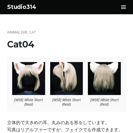
サ
Studio314
イ
コ
ド
ン
バ
テ
ー
ANIMAL EAR
,
CAT
ン
切
Cat04
ツ
り
へ
替
ス
え
キ
ッ
プ
[WSR] White Short
[WSR] White Short
[WSR] White Short
(Real)
(Real)
(Real)
立体的で大きめの耳。丸みのある形をしています。
写真はリアルファーですが、フェイクでも作成できます。