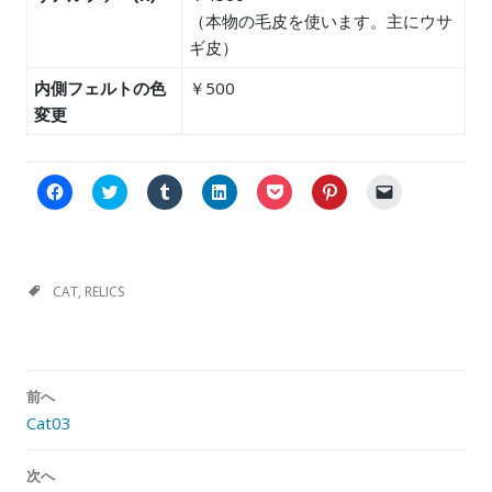
（本物の毛皮を使います。主にウサ
ギ皮）
内側フェルトの色
￥500
変更
F
C
ク
ク
ク
ク
ク
a
l
リ
リ
リ
リ
リ
c
i
ッ
ッ
ッ
ッ
ッ
e
c
ク
ク
ク
ク
ク
b
k
し
し
し
し
し
o
t
て
て
て
て
て
o
o
T
L
P
P
友
k
s
u
i
o
i
達
CAT
,
RELICS
で
h
m
n
c
n
に
共
a
b
k
k
t
メ
有
r
l
e
e
e
ー
す
e
r
d
t
r
ル
る
o
で
I
で
e
で
に
n
共
n
シ
s
リ
投
は
T
有
で
ェ
t
ン
前へ
稿
ク
w
(
共
ア
で
ク
リ
i
新
有
(
共
を
Cat03
ナ
ッ
t
し
(
新
有
送
ク
t
い
新
し
(
信
ビ
し
e
ウ
し
い
新
(
て
r
ィ
い
ウ
し
新
次へ
ゲ
く
(
ン
ウ
ィ
い
し