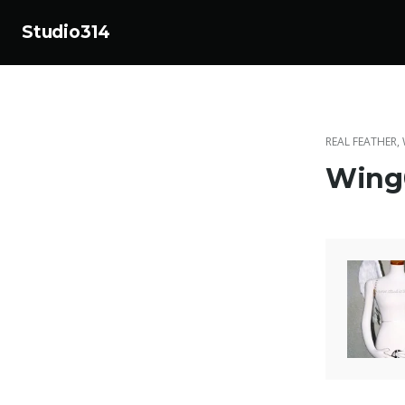
Studio314
コ
ン
テ
ン
REAL FEATHER
,
ツ
Wing
へ
ス
キ
ッ
プ