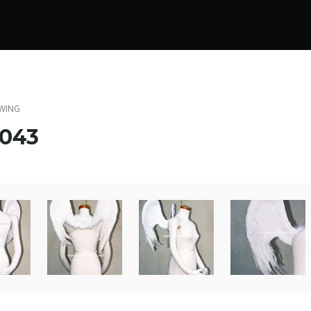
WING
043