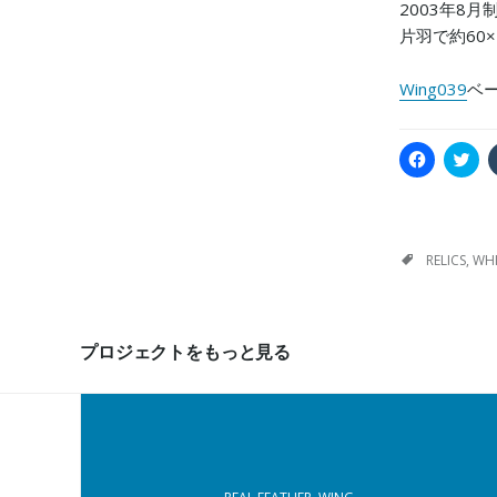
2003年8月
片羽で約60×
Wing039
ベ
F
C
a
l
c
i
e
c
b
k
o
t
o
o
k
s
RELICS
,
WHI
で
h
共
a
有
r
す
e
る
o
に
n
プロジェクトをもっと見る
は
T
ク
w
リ
i
ッ
t
ク
t
し
e
て
r
く
(
だ
新
さ
し