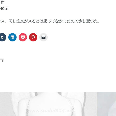
制作
40cm
ース。同じ注文が来るとは思ってなかったので少し驚いた。
ク
ク
ク
ク
ク
リ
リ
リ
リ
リ
ッ
ッ
ッ
ッ
ッ
ク
ク
ク
ク
ク
し
し
し
し
し
て
て
て
て
て
T
L
P
P
友
u
i
o
i
達
TE
m
n
c
n
に
b
k
k
t
メ
l
e
e
e
ー
r
d
t
r
ル
で
I
で
e
で
共
n
シ
s
リ
有
で
ェ
t
ン
(
共
ア
で
ク
新
有
(
共
を
し
(
新
有
送
い
新
し
(
信
ウ
し
い
新
(
ィ
い
ウ
し
新
ン
ウ
ィ
い
し
ド
ィ
ン
ウ
い
ウ
ン
ド
ィ
ウ