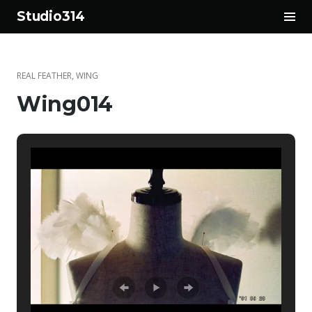
サ
Studio314
イ
コ
ド
ン
バ
テ
ー
REAL FEATHER
,
WING
ン
切
Wing014
ツ
り
へ
替
ス
え
キ
ッ
プ