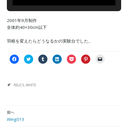
2001年9月制作
全体約40×30cm以下
羽根を変えたらどうなるかの実験台でした。
F
C
ク
ク
ク
ク
ク
a
l
リ
リ
リ
リ
リ
c
i
ッ
ッ
ッ
ッ
ッ
e
c
ク
ク
ク
ク
ク
b
k
し
し
し
し
し
o
t
て
て
て
て
て
o
o
T
L
P
P
友
k
s
u
i
o
i
達
RELICS
,
WHITE
で
h
m
n
c
n
に
共
a
b
k
k
t
メ
有
r
l
e
e
e
ー
す
e
r
d
t
r
ル
る
o
で
I
で
e
で
に
n
共
n
シ
s
リ
投
は
T
有
で
ェ
t
ン
前へ
稿
ク
w
(
共
ア
で
ク
リ
i
新
有
(
共
を
Wing013
ナ
ッ
t
し
(
新
有
送
ク
t
い
新
し
(
信