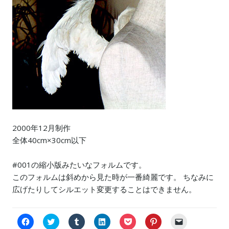
2000年12月制作
全体40cm×30cm以下
#001の縮小版みたいなフォルムです。
このフォルムは斜めから見た時が一番綺麗です。 ちなみに
広げたりしてシルエット変更することはできません。
F
C
ク
ク
ク
ク
ク
a
l
リ
リ
リ
リ
リ