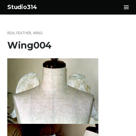
サ
Studio314
イ
コ
ド
ン
バ
テ
ー
REAL FEATHER
,
WING
ン
切
Wing004
ツ
り
へ
替
ス
え
キ
ッ
プ