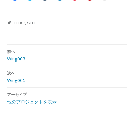
c
i
ッ
ッ
ッ
ッ
ッ
e
c
ク
ク
ク
ク
ク
b
k
し
し
し
し
し
o
t
て
て
て
て
て
o
o
T
L
P
P
友
k
s
u
i
o
i
達
RELICS
,
WHITE
で
h
m
n
c
n
に
共
a
b
k
k
t
メ
有
r
l
e
e
e
ー
す
e
r
d
t
r
ル
る
o
で
I
で
e
で
に
n
共
n
シ
s
リ
投
は
T
有
で
ェ
t
ン
前へ
稿
ク
w
(
共
ア
で
ク
リ
i
新
有
(
共
を
Wing003
ナ
ッ
t
し
(
新
有
送
ク
t
い
新
し
(
信
ビ
し
e
ウ
し
い
新
(
て
r
ィ
い
ウ
し
新
次へ
ゲ
く
(
ン
ウ
ィ
い
し
Wing005
だ
新
ド
ィ
ン
ウ
い
ー
さ
し
ウ
ン
ド
ィ
ウ
い
い
で
ド
ウ
ン
ィ
シ
(
ウ
開
ウ
で
ド
ン
アーカイブ
新
ィ
き
で
開
ウ
ド
ョ
し
ン
ま
開
き
で
ウ
他のプロジェクトを表示
ン
い
ド
す
き
ま
開
で
ウ
ウ
)
ま
す
き
開
ィ
で
す
)
ま
き
ン
開
)
す
ま
ド
き
)
す
ウ
ま
)
で
す
開
)