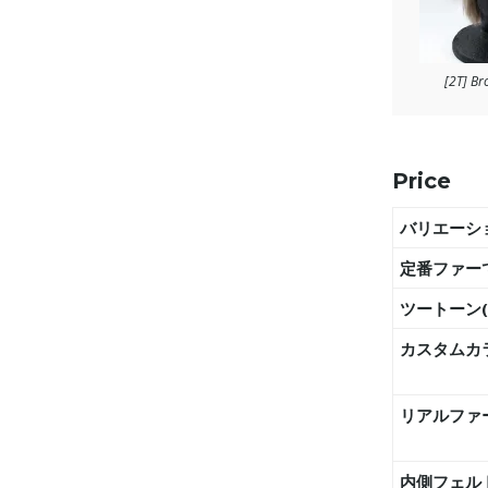
[2T] B
Price
バリエーシ
定番ファー
ツートーン(
カスタムカラ
リアルファー
内側フェル