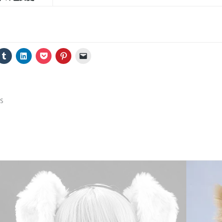
ク
ク
ク
ク
ク
リ
リ
リ
リ
リ
ッ
ッ
ッ
ッ
ッ
ク
ク
ク
ク
ク
し
し
し
し
し
て
て
て
て
て
T
L
P
P
友
u
i
o
i
達
S
m
n
c
n
に
b
k
k
t
メ
l
e
e
e
ー
r
d
t
r
ル
で
I
で
e
で
共
n
シ
s
リ
有
で
ェ
t
ン
(
共
ア
で
ク
新
有
(
共
を
し
(
新
有
送
い
新
し
(
信
ウ
し
い
新
(
ィ
い
ウ
し
新
ン
ウ
ィ
い
し
ド
ィ
ン
ウ
い
ウ
ン
ド
ィ
ウ
で
ド
ウ
ン
ィ
開
ウ
で
ド
ン
き
で
開
ウ
ド