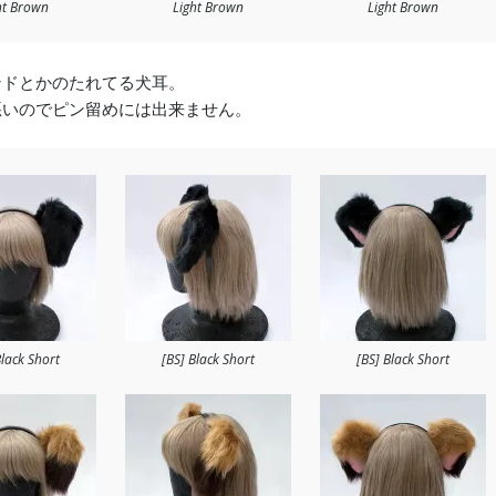
ht Brown
Light Brown
Light Brown
ンドとかのたれてる犬耳。
悪いのでピン留めには出来ません。
Black Short
[BS] Black Short
[BS] Black Short