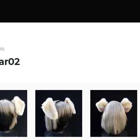
OG
ar02