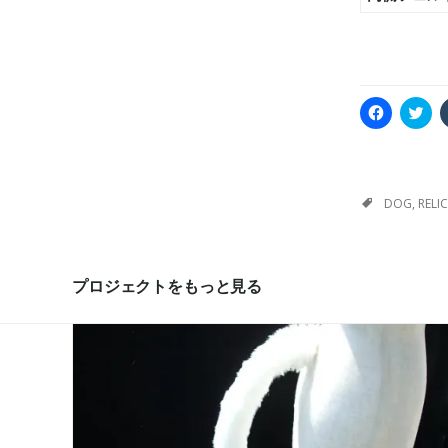
F
C
a
l
c
i
e
c
b
k
o
t
o
o
k
s
DOG
,
RELIC
で
h
共
a
有
r
す
e
る
o
に
n
プロジェクトをもっと見る
は
T
ク
w
リ
i
ッ
t
ク
t
し
e
て
r
く
(
だ
新
さ
し
い
い
(
ウ
新
ィ