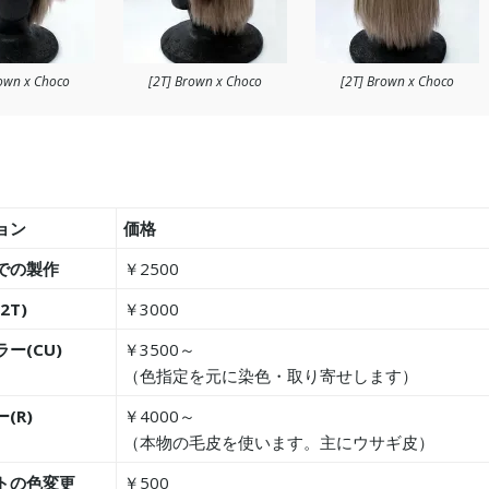
rown x Choco
[2T] Brown x Choco
[2T] Brown x Choco
ョン
価格
での製作
￥2500
2T)
￥3000
ー(CU)
￥3500～
（色指定を元に染色・取り寄せします）
(R)
￥4000～
（本物の毛皮を使います。主にウサギ皮）
トの色変更
￥500