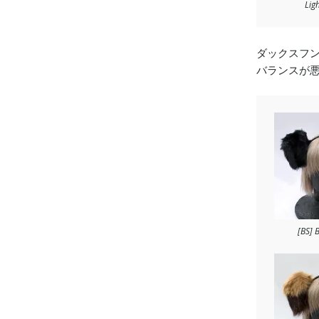
Lig
ダックスフ
バランスが
[BS] 