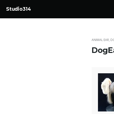
Studio314
コ
ン
テ
ン
ANIMAL EAR
,
D
ツ
DogE
へ
ス
キ
ッ
プ