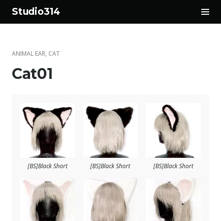
サ
Studio314
イ
コ
ド
ン
バ
テ
ー
ANIMAL EAR
,
CAT
ン
切
Cat01
ツ
り
へ
替
ス
え
キ
ッ
プ
[BS]Black Short
[BS]Black Short
[BS]Black Short