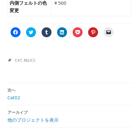
内側フェルトの色
￥500
変更
F
C
ク
ク
ク
ク
ク
a
l
リ
リ
リ
リ
リ
c
i
ッ
ッ
ッ
ッ
ッ
e
c
ク
ク
ク
ク
ク
b
k
し
し
し
し
し
o
t
て
て
て
て
て
o
o
T
L
P
P
友
k
s
u
i
o
i
達
CAT
,
RELICS
で
h
m
n
c
n
に
共
a
b
k
k
t
メ
有
r
l
e
e
e
ー
す
e
r
d
t
r
ル
る
o
で
I
で
e
で
に
n
共
n
シ
s
リ
投
は
T
有
で
ェ
t
ン
次へ
稿
ク
w
(
共
ア
で
ク
リ
i
新
有
(
共
を
Cat02
ナ
ッ
t
し
(
新
有
送
ク
t
い
新
し
(
信
ビ
し
e
ウ
し
い
新
(
て
r
ィ
い
ウ
し
新
アーカイブ
ゲ
く
(
ン
ウ
ィ
い
し
他のプロジェクトを表示
だ
新
ド
ィ
ン
ウ
い
ー
さ
し
ウ
ン
ド
ィ
ウ
い
い
で
ド
ウ
ン
ィ
シ
(
ウ
開
ウ
で
ド
ン
新
ィ
き
で
開
ウ
ド
ョ