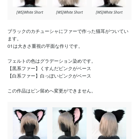
[WS]White Short
[WS]White Short
[WS]White Short
ブラックのカチューシャにファーで作った猫耳がついてい
ます。
01は大きさ重視の平面な作りです。
フェルトの色はグラデーション染めです。
【黒系ファー】くすんだピンクがベース
【白系ファー】白っぽいピンクがベース
この作品はピン留めへ変更ができません。